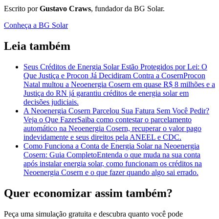
Escrito por
Gustavo Craws
, fundador da BG Solar.
Conheça a BG Solar
Leia também
Seus Créditos de Energia Solar Estão Protegidos por Lei: O
Que Justiça e Procon Já Decidiram Contra a Cosern
Procon
Natal multou a Neoenergia Cosern em quase R$ 8 milhões e a
Justiça do RN já garantiu créditos de energia solar em
decisões judiciais.
A Neoenergia Cosern Parcelou Sua Fatura Sem Você Pedir?
Veja o Que Fazer
Saiba como contestar o parcelamento
automático na Neoenergia Cosern, recuperar o valor pago
indevidamente e seus direitos pela ANEEL e CDC.
Como Funciona a Conta de Energia Solar na Neoenergia
Cosern: Guia Completo
Entenda o que muda na sua conta
após instalar energia solar, como funcionam os créditos na
Neoenergia Cosern e o que fazer quando algo sai errado.
Quer economizar assim também?
Peça uma simulação gratuita e descubra quanto você pode